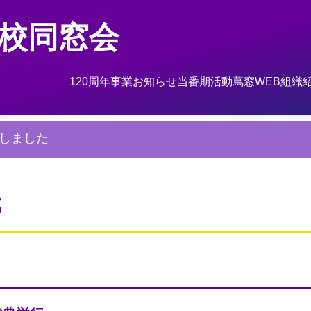
校同窓会
120周年事業
お知らせ
当番期活動
蔦窓WEB
組織
しました
代