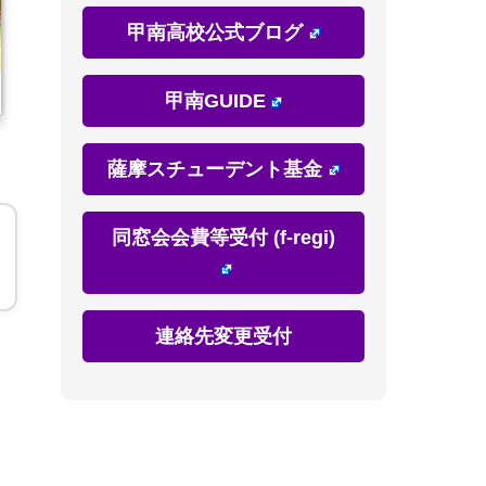
甲南高校公式ブログ
甲南GUIDE
薩摩スチューデント基金
同窓会会費等受付 (f-regi)
連絡先変更受付