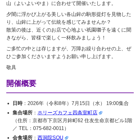
山（よいよいやま）に合わせて開催いたします。
夕闇に浮かび上がる美しい各山鉾の駒形提灯を見物した
り、山鉾に上がって伝統を感じてみませんか？
散策の後は、近くのお店で心地よい祇園囃子を遠くに聞
きながら、皆様で楽しく一杯飲みましょう！
ご多忙の中とは存じますが、万障お繰り合わせの上、ぜ
ひご参加くださいますようお願い申し上げます。
敬具
開催概要
日時
：2026年（令和8年）7月15日（水） 19:00集合
集合場所
：
ホリーズカフェ四条室町店
（住所：京都市下京区月鉾町62 住友生命京都ビル1階
／ TEL：075-682-0011）
会食場所
：
西洞院SOU