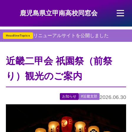
鹿児島県立甲南高校同窓会
リニューアルサイトを公開しました
HeadlineTopics
近畿二甲会 祇園祭（前祭
り）観光のご案内
お知らせ
#近畿支部
2026.06.30